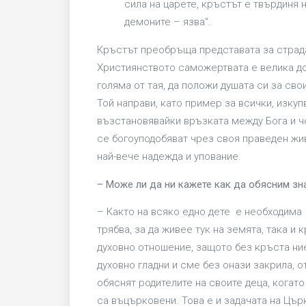
сила на царете, кръстът е твърдиня н
демоните – язва“.
Кръстът преобръща представата за страдан
Християнството саможертвата е велика до
голяма от тая, да положи душата си за свои
Той направи, като пример за всички, изкуп
възстановявайки връзката между Бога и ч
се богоуподобяват чрез своя праведен жив
най-вече надежда и упование.
– Може ли да ни кажете как да обясним зн
– Както на всяко едно дете е необходима х
трябва, за да живее тук на земята, така и
духовно отношение, защото без кръста ние
духовно гладни и сме без онази закрила, 
обяснят родителите на своите деца, когат
са въцърковени. Това е и задачата на Цър