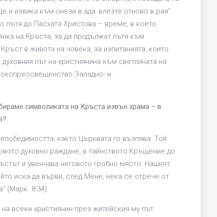
е и извика към онези в ада: влезте отново в рая“.
о пътя до Пасхата Христова – време, в което
янка на Кръста, за да продължат пътя към
ръст в живота на човека, за изпитанията, които
а духовния път на християнина към светлината на
сокопреосвещенство Западно- и
бираме символиката на Кръста извън храма – в
я?
епобедимостта, както Църквата го възпява. Той
овото духовно раждане, в тайнството Кръщение до
ръстът и увенчава неговото гробно място. Нашият
йто иска да върви, след Мене, нека се отрече от
 (Марк. 8:34).
на всеки християнин през житейския му път