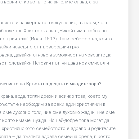
а верните, кръстът е на ангелите слава, а за
ието и за жертвата в изкупление, а знаем, че в
бродетел. Христос казва: „Никой няма любов по-
те приятели“ (Иоан. 15:13). Тази себежертва, която
вайки човеците от първородния грях,
овека, давайки отново възможност на човеците да
от, следвайки Неговия път, ни дава нов смисъл и
ачението на Кръста на децата и младите хора?
рана, вода, топли дрехи и всичко това, което му
 кръстът е необходим за всеки един християнин в
 сме духовно голи, ние сме духовно жадни, ние сме
от която имаме нужда. Но най-добре това могат да
о християнското семейството е здраво и родителите
квата – да възпита здрава семейна среда, в която