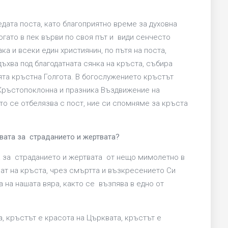
дата поста, като благоприятно време за духовна
огато в пек върви по своя път и види сенчесто
ака и всеки един християнин, по пътя на поста,
ъхва под благодатната сянка на кръста, събира
ята кръстна Голгота. В богослужението кръстът
 Кръстопоклонна и празника Въздвижение на
то се отбелязва с пост, ние си спомняме за кръста
вата за страданието и жертвата?
 за страданието и жертвата от нещо мимолетно в
ат на кръста, чрез смъртта и възкресението Си
а на нашата вяра, както се възпява в едно от
а, кръстът е красота на Църквата, кръстът е