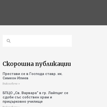
Скорошна публикации
Престави се в Господа ставр. ик.
Симеон Илиев
Виж повече »
БПЦО „Св. Варвара“ в гр. Лайпциг се
сдоби със собствен храм и
прицърковно училище