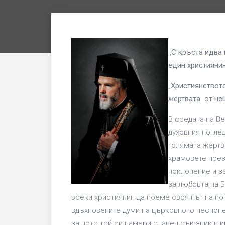
,,
С кръста идва 
един християнин
„
Християнствот
жертвата от не
В средата на В
духовния поглед
голямата жертва
храмовете през
поклонение и з
за любовта на Б
всеки християнин да поеме своя път на по
вдъхновените думи на църковното песнопен
защото той си намери славен съюзник в к