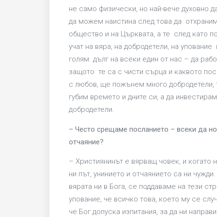
не само физически, но най-вече духовно д
да можем наистина след това да отхраним
общество и на Църквата, а те след като п
учат на вяра, на добродетели, на упование
голям дълг на всеки един от нас – да раб
защото те са с чисти сърца и каквото по
с любов, ще пожънем много добродетели, 
губим времето и дните си, а да инвестира
добродетели.
– Често срещаме посланието – всеки да нос
отчаяние?
– Християнинът е вярващ човек, и когато
ни път, унинието и отчаянието са ни чужди
вярата ни в Бога, се поддаваме на тези ст
упование, че всичко това, което му се слу
че Бог допуска изпитания, за да ни направ