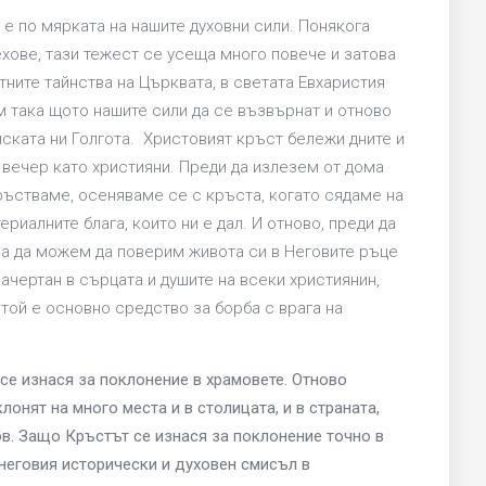
о е по мярката на нашите духовни сили. Понякога
хове, тази тежест се усеща много повече и затова
тните тайнства на Църквата, в светата Евхаристия
м така щото нашите сили да се възвърнат и отново
ската ни Голгота. Христовият кръст бележи дните и
о вечер като християни. Преди да излезем от дома
ръстваме, осеняваме се с кръста, когато сядаме на
ериалните блага, които ни е дал. И отново, преди да
за да можем да поверим живота си в Неговите ръце
ачертан в сърцата и душите на всеки християнин,
 той е основно средство за борба с врага на
 се изнася за поклонение в храмовете. Отново
онят на много места и в столицата, и в страната,
в. Защо Кръстът се изнася за поклонение точно в
 неговия исторически и духовен смисъл в