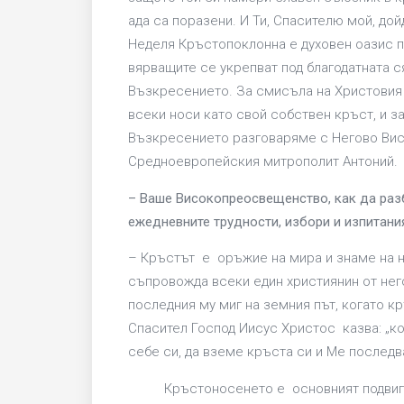
ада са поразени. И Ти, Спасителю мой, дойд
Неделя Кръстопоклонна е духовен оазис п
вярващите се укрепват под благодатната с
Възкресението. За смисъла на Христовия К
всеки носи като свой собствен кръст, и з
Възкресението разговаряме с Негово Ви
Средноевропейския митрополит Антоний.
– Ваше Високопреосвещенство, как да раз
ежедневните трудности, избори и изпитани
– Кръстът е оръжие на мира и знаме на н
съпровожда всеки един християнин от нег
последния му миг на земния път, когато к
Спасител Господ Иисус Христос казва: „ко
себе си, да вземе кръста си и Ме последва“
Кръстоносенето е основният подвиг 