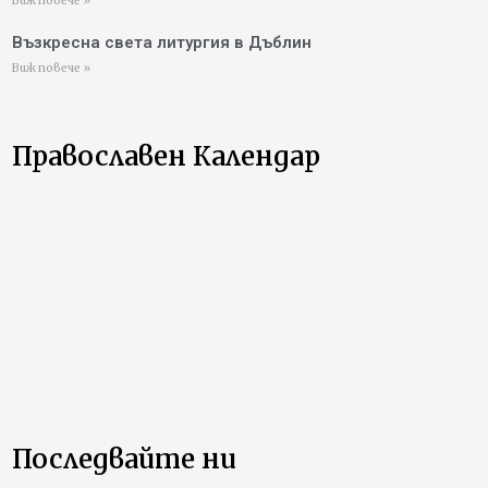
Виж повече »
Възкресна света литургия в Дъблин
Виж повече »
Православен Календар
Последвайте ни