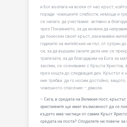
и Бог възлага на всеки от нас кръст, койт
поради човешките слабости, немощи и гре
се налага да участваме активно в благода
чрез Покаянието, за да можем да направи
да понесем своят кръст, изкачвайки житей
годините на житейския ни път, от сутрин д
си, за да вършим своите дела ние се прек
трапезата, за да благодарим на Бога за мат
заспим, се осеняваме с Кръста Христов, 
през нощта до следващия ден. Кръстът е н
ние трябва да го носим достойно, защото,
човешкото спасение – дявола.
– Сега, в средата на Великия пост, кръстът
християните ще имат възможност да се покл
където има частици от самия Кръст Христо
средата на поста? Споделете ни повече за