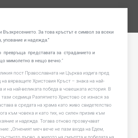
и Възкресението. За това кръстът е символ за всеки
, упование и надежда.“
о превръща представата за страданието и
що мимолетно в нещо вечно.
“
еликия пост Православната ни Църква издига пред
 на вярващите Христовия Кръст – знака на най-
 и на най-великата победа в човешката история. В
 тази седмица Разпятието Христово се изнася за
астава в средата на храма като живо свидетелство
ога към човека и като тих, но силен призив към
каяние и надежда. Тогава отново прозвучават
ие: „Огненият меч вече не пази входа на Едем,
ръстното дърво, а жилото на смъртта и победата на