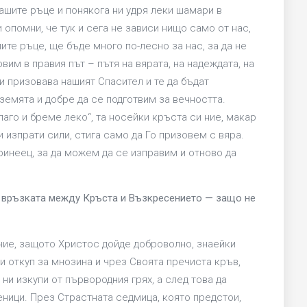
нашите ръце и понякога ни удря леки шамари в
и опомни, че тук и сега не зависи нищо само от нас,
ите ръце, ще бъде много по-лесно за нас, за да не
ървим в правия път – пътя на вярата, на надеждата, на
ни призовава нашият Спасител и те да бъдат
 земята и добре да се подготвим за вечността.
лаго и бреме леко“, та носейки кръста си ние, макар
и изпрати сили, стига само да Го призовем с вяра.
ринеец, за да можем да се изправим и отново да
а връзката между Кръста и Възкресението — защо не
ние, защото Христос дойде доброволно, знаейки
си откуп за мнозина и чрез Своята пречиста кръв,
ни изкупи от първородния грях, а след това да
еници. През Страстната седмица, която предстои,