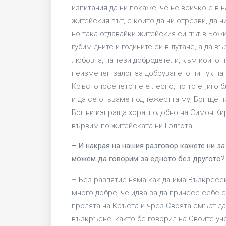
изпитания да ни покаже, че не всичко е в 
житейския път, с които да ни отрезви, да н
но така отдавайки житейския си път в Божи
губим дните и годините си в лутане, а да в
любовта, на тези добродетели, към които 
неизменен залог за добруването ни тук на
Кръстоносенето не е лесно, но то е „иго б
и да се огъваме под тежестта му, Бог ще н
Бог ни изпраща хора, подобно на Симон Ки
вървим по житейската ни Голгота.
– И накрая на нашия разговор кажете ни з
можем да говорим за едното без другото?
– Без разпятие няма как да има Възкресе
много добре, че идва за да принесе себе 
пролята на Кръста и чрез Своята смърт да 
възкръсне, както бе говорил на Своите уч