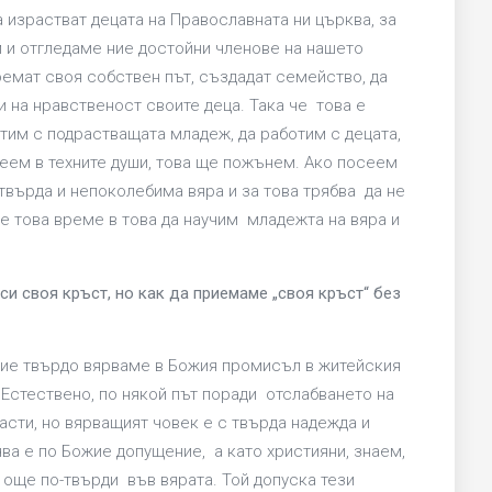
а израстват децата на Православната ни църква, за
 и отгледаме ние достойни членове на нашето
оемат своя собствен път, създадат семейство, да
 и на нравственост своите деца. Така че това е
отим с подрастващата младеж, да работим с децата,
сеем в техните души, това ще пожънем. Ако посеем
твърда и непоколебима вяра и за това трябва да не
ме това време в това да научим младежта на вяра и
и своя кръст, но как да приемаме „своя кръст“ без
 ние твърдо вярваме в Божия промисъл в житейския
. Естествено, по някой път поради отслабването на
расти, но вярващият човек е с твърда надежда и
чва е по Божие допущение, а като християни, знаем,
и още по-твърди във вярата. Той допуска тези