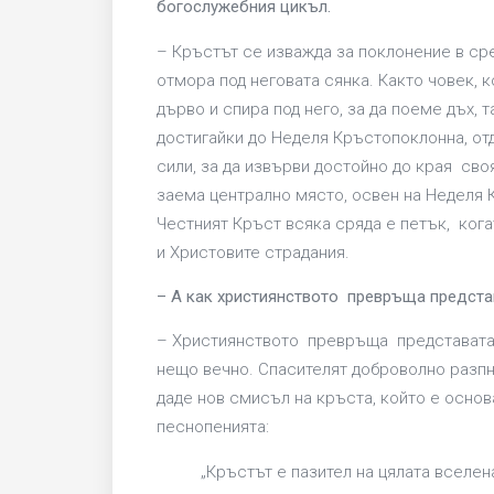
богослужебния цикъл.
– Кръстът се изважда за поклонение в сре
отмора под неговата сянка. Както човек, к
дърво и спира под него, за да поеме дъх, т
достигайки до Неделя Кръстопоклонна, отд
сили, за да извърви достойно до края сво
заема централно място, освен на Неделя
Честният Кръст всяка сряда е петък, кога
и Христовите страдания.
– А как християнството превръща предста
– Християнството превръща представата
нещо вечно. Спасителят доброволно разпн
даде нов смисъл на кръста, който е основ
песнопенията:
„Кръстът е пазител на цялата вселен