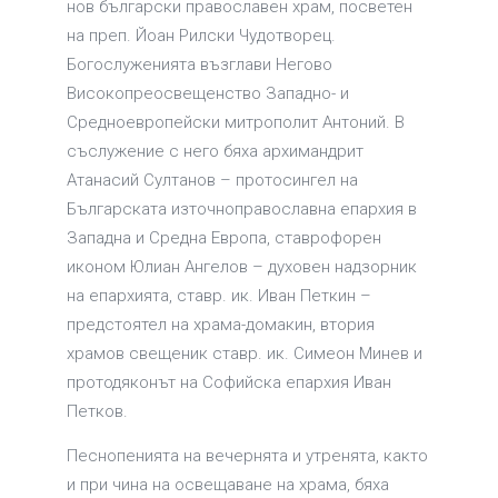
нов български православен храм, посветен
на преп. Йоан Рилски Чудотворец.
Богослуженията възглави Негово
Високопреосвещенство Западно- и
Средноевропейски митрополит Антоний. В
съслужение с него бяха архимандрит
Атанасий Султанов – протосингел на
Българската източноправославна епархия в
Западна и Средна Европа, ставрофорен
иконом Юлиан Ангелов – духовен надзорник
на епархията, ставр. ик. Иван Петкин –
предстоятел на храма-домакин, втория
храмов свещеник ставр. ик. Симеон Минев и
протодяконът на Софийска епархия Иван
Петков.
Песнопенията на вечернята и утренята, както
и при чина на освещаване на храма, бяха