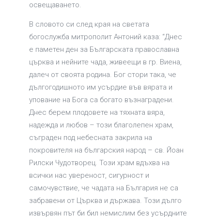
освещаването.
В словото си след края на светата
богослужба митрополит Антоний каза: “Днес
е паметен ден за Българската православна
църква и нейните чада, живеещи в гр. Виена,
далеч от своята родина. Бог стори така, че
дългогодишното им усърдие във вярата и
упование на Бога са богато възнаградени.
Днес берем плодовете на тяхната вяра,
надежда и любов – този благолепен храм,
съграден под небесната закрила на
покровителя на българския народ – св. Йоан
Рилски Чудотворец. Този храм вдъхва на
всички нас увереност, сигурност и
самочувствие, че чадата на България не са
забравени от Църква и държава. Този дълго
извървян път би бил немислим без усърдните