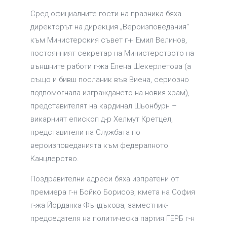
Сред официалните гости на празника бяха
директорът на дирекция „Вероизповедания“
към Министерския съвет г-н Емил Велинов,
постоянният секретар на Министерството на
външните работи г-жа Елена Шекерлетова (а
също и бивш посланик във Виена, сериозно
подпомогнала изграждането на новия храм),
представителят на кардинал Шьонбурн –
викарният епископ д-р Хелмут Кретцел,
представители на Службата по
вероизповеданията към федералното
Канцлерство.
Поздравителни адреси бяха изпратени от
премиера г-н Бойко Борисов, кмета на София
г-жа Йорданка Фъндъкова, заместник-
председателя на политическа партия ГЕРБ г-н