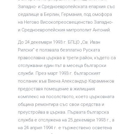
Западно- и Средноевропейската епархия със
седалище в Берлин, Германия, под омофора
на Негово Високопреосвещенство Западно-
и Средноевропейския митрополит Антоний.
До 24 декември 1993 г. БПЦО „Св. Иван
Рилски“ е ползвала безплатно Руската
православна църква в трети район, където са
отслужвани един път в месеца български
служби. През март 1993 г. българският
посланик във Виена Александър Караминков
предоставя помещение в жилищния
комплекс на посолството, което църковната
община ремонтира със свои средства и
преустройва в църква. Първата българска
служба е отслужена на 25 декември 1993 г., а
на 24 април 1994 г. е тържествено осветена