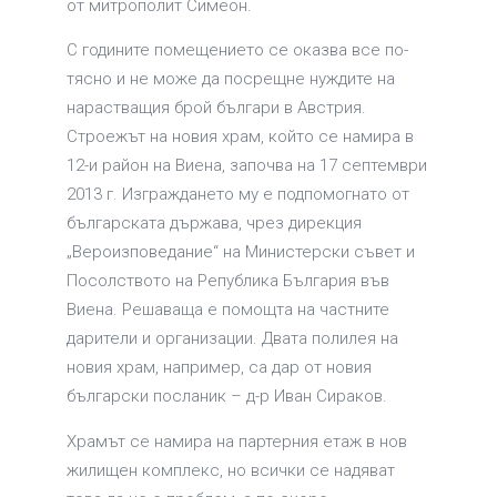
от митрополит Симеон.
С годините помещението се оказва все по-
тясно и не може да посрещне нуждите на
нарастващия брой българи в Австрия.
Строежът на новия храм, който се намира в
12-и район на Виена, започва на 17 септември
2013 г. Изграждането му е подпомогнато от
българската държава, чрез дирекция
„Вероизповедание“ на Министерски съвет и
Посолството на Република България във
Виена. Решаваща е помощта на частните
дарители и организации. Двата полилея на
новия храм, например, са дар от новия
български посланик – д-р Иван Сираков.
Храмът се намира на партерния етаж в нов
жилищен комплекс, но всички се надяват