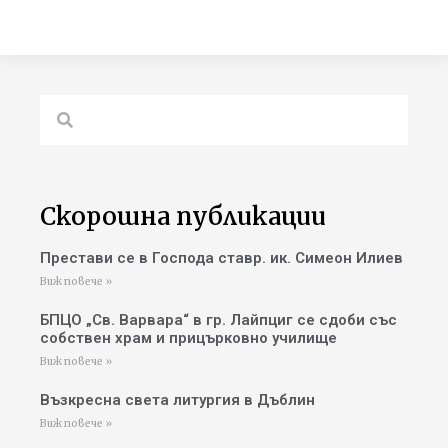
Скорошна публикации
Престави се в Господа ставр. ик. Симеон Илиев
Виж повече »
БПЦО „Св. Варвара“ в гр. Лайпциг се сдоби със
собствен храм и прицърковно училище
Виж повече »
Възкресна света литургия в Дъблин
Виж повече »