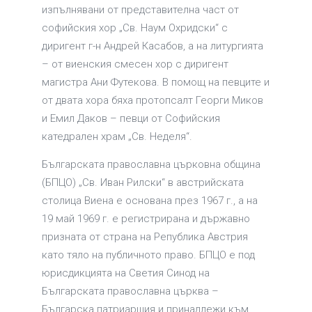
изпълнявани от представителна част от
софийския хор „Св. Наум Охридски“ с
диригент г-н Андрей Касабов, а на литургията
– от виенския смесен хор с диригент
магистра Ани Футекова. В помощ на певците и
от двата хора бяха протопсалт Георги Миков
и Емил Даков – певци от Софийския
катедрален храм „Св. Неделя“.
Българската православна църковна община
(БПЦО) „Св. Иван Рилски“ в австрийската
столица Виена е основана през 1967 г., а на
19 май 1969 г. е регистрирана и държавно
призната от страна на Република Австрия
като тяло на публичното право. БПЦО е под
юрисдикцията на Светия Синод на
Българската православна църква –
Българска патриаршия и принадлежи към