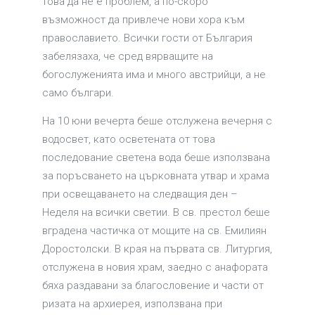
това да не е проблем, а по-скоро
възможност да привлече нови хора към
православието. Всички гости от България
забелязаха, че сред вярващите на
богослуженията има и много австрийци, а не
само българи.
На 10 юни вечерта беше отслужена вечерня с
водосвет, като осветената от това
последование светена вода беше използвана
за поръсването на църковната утвар и храма
при освещаването на следващия ден –
Неделя на всички светии. В св. престол беше
вградена частичка от мощите на св. Емилиян
Доростолски. В края на първата св. Литургия,
отслужена в новия храм, заедно с анафората
бяха раздавани за благословение и части от
ризата на архиерея, използвана при