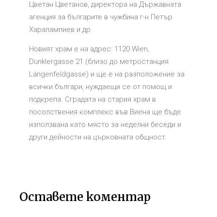
Цветан Цветанов, директора на Държавната
агенция за българите в чужбина г-н Петър
Харалампиев и др.
Новият храм е на адрес: 1120 Wien,
Dunklergasse 21 (близо до метростанция
Längenfeldgasse) и ще е на разположение за
всички българи, нуждаещи се от помощ и
подкрепа. Сградата на стария храм в
посолствения комплекс във Виена ще бъде
използвана като място за неделни беседи и
други дейности на църковната общност.
Оставете коментар