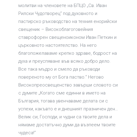
молитви на членовете на БПЦО „Св. Иван
Рилски Чудотворец“ под духовното и
пастирско ръководство на техния енорийски
свещеник – Високоблагоговейния
ставрофорен свещеноиконом Иван Петкин и
църковното настоятелство. На него
благопожелаваме крепко здраве, бодрост на
духа и преуспяване във всяко добро дело.
Все така мъдро и смело да ръководи
повереното му от Бога паство.“ Негово
Високопреосвещенство завърши словото си
с думите „Когато сме единни в името на
България, тогава увенчаваме делата си с
успехи, какъвто е и днешният празничен ден…
Велик си, Господи, и чудни са твоите дела и
нямаме достатъчно думи да възпеем твоите
чудеса!“