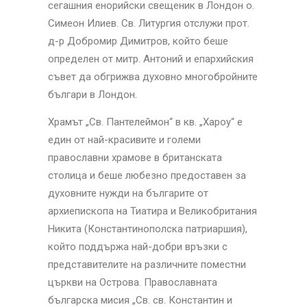
сегашния енорийски свещеник в Лондон о.
Симеон Илиев. Св. Литургия отслужи прот.
д-р Добромир Димитров, който беше
определен от митр. Антоний и епархийския
съвет да обгрижва духовно многобройните
българи в Лондон.
Храмът „Св. Пантелеймон“ в кв. „Хароу“ е
един от най-красивите и големи
православни храмове в британската
столица и беше любезно предоставен за
духовните нужди на българите от
архиепископа на Тиатира и Великобритания
Никита (Константинополска патриаршия),
който поддържа най-добри връзки с
представителите на различните поместни
църкви на Острова. Православната
българска мисия „Св. св. Константин и