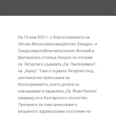
На 12 юни 2021 г. с благословението на
Негово Високопреосвещенство Западно- и
Средноевропейски митрополит Антоний в
британската столица Лондон се отслужи
св. Литургия в църквата „Св. Пантелеймон“,
кв. „Хароу“. Това е първата Литургия след
шестмесечно прекъсване на
богослужението, което досега се
извършваше в параклиса „Св. Йоан Рилски“,
намиращ се в българското посолство.
Причината за това прекъсване е
влошеното здравословно състояние на