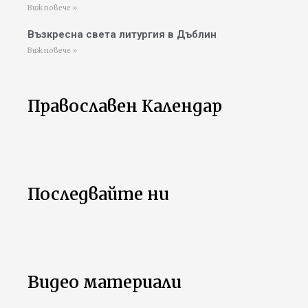
Виж повече »
Възкресна света литургия в Дъблин
Виж повече »
Православен Календар
Последвайте ни
Видео материали