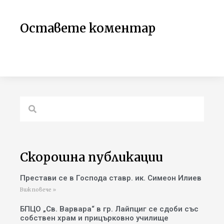
Оставете коментар
Скорошна публикации
Престави се в Господа ставр. ик. Симеон Илиев
Виж повече »
БПЦО „Св. Варвара“ в гр. Лайпциг се сдоби със
собствен храм и прицърковно училище