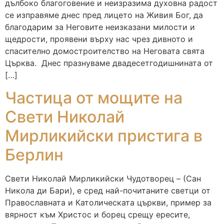
дълбоко благоговение и неизразима духовна радост
се изправяме днес пред лицето на Живия Бог, да
благодарим за Неговите неизказани милости и
щедрости, проявени върху нас чрез дивното и
спасително домостроителство на Неговата свята
Църква. Днес празнуваме двадесетгодишнината от
[…]
Частица от мощите на
Свети Николай
Мирликийски пристига в
Берлин
Свети Николай Мирликийски Чудотворец – (Сан
Никола ди Бари), е сред най-почитаните светци от
Православната и Католическата църкви, пример за
вярност към Христос и борец срещу ересите,