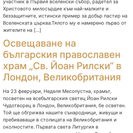
участник в Първия вселенски събор, радетел за
Христовото милосърдие към най-малките и
беззащитните, истински пример за добър пастир на
Вселенската църква.Тялото му е намерено първо от
жителите на […]
Освещаване на
българския православен
храм „Св. Йоан Рилски“ в
Лондон, Великобритания
На 23 февруари, Неделя Месопустна, храмът,
посветен на всебългарския светец Йоан Рилски
Чудотворец в Лондон, Великобритания, бе осветен.
Той ще обгрижва нашите сънародници, живущи и
пребиваващи в столицата на Великобритания и
околностите. Първата света Литургия в