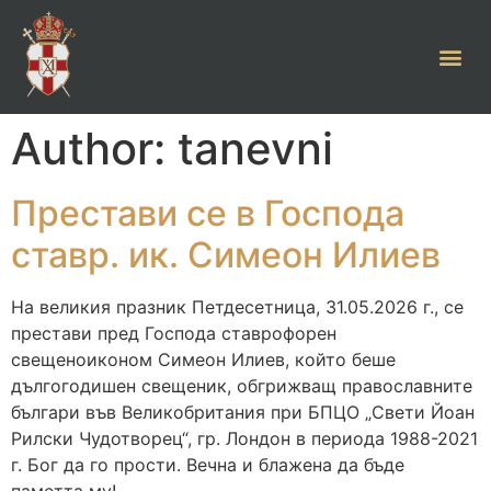
Author:
tanevni
Престави се в Господа
ставр. ик. Симеон Илиев
На великия празник Петдесетница, 31.05.2026 г., се
престави пред Господа ставрофорен
свещеноиконом Симеон Илиев, който беше
дългогодишен свещеник, обгрижващ православните
българи във Великобритания при БПЦО „Свети Йоан
Рилски Чудотворец“, гр. Лондон в периода 1988-2021
г. Бог да го прости. Вечна и блажена да бъде
паметта му!