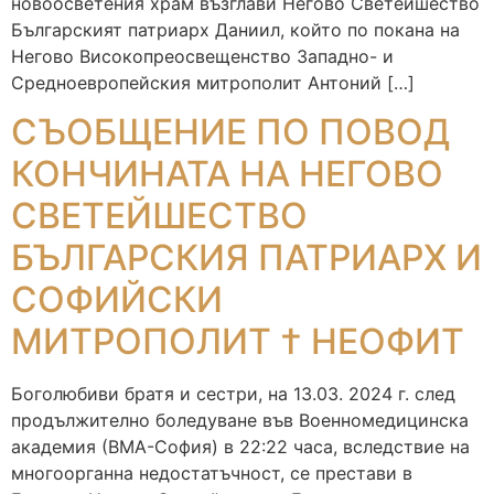
новоосветения храм възглави Негово Светейшество
Българският патриарх Даниил, който по покана на
Негово Високопреосвещенство Западно- и
Средноевропейския митрополит Антоний […]
СЪОБЩЕНИЕ ПО ПОВОД
КОНЧИНАТА НА НЕГОВО
СВЕТЕЙШЕСТВО
БЪЛГАРСКИЯ ПАТРИАРХ И
СОФИЙСКИ
МИТРОПОЛИТ † НЕОФИТ
Боголюбиви братя и сестри, на 13.03. 2024 г. след
продължително боледуване във Военномедицинска
академия (ВМА-София) в 22:22 часа, вследствие на
многоорганна недостатъчност, се престави в