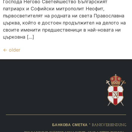
Господа Негово Светейшество Българският
патриарх и Софийски митрополит Неофит,
първосветителят на родната ни света Православна
църква, който е достоен продължител на делото на
своите именити предшественици в най-новата ни
църковна […]
←
older
БАНКОВА СМЕТКА * BANKVERBINDUNG